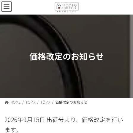
コ
ナ
ン
ビ
テ
ゲ
ン
ー
ツ
シ
へ
ョ
ス
ン
キ
に
ッ
移
価格改定のお知らせ
プ
動
HOME
TOPIX
TOPIX
価格改定のお知らせ
2026年9月15日 出荷分より、価格改定を行い
ます。