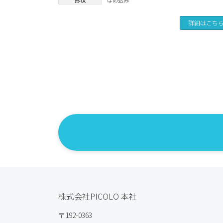
詳細はこち
投
稿
の
ペ
ー
ジ
送
株式会社PICOLO 本社
り
〒192-0363