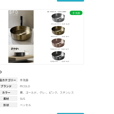
手洗器
D
品カテゴリー
手洗器
ブランド
PICOLO
カラー
黒
、
ゴールド
、
グレ-
、
ピンク
、
ステンレス
素材
SUS
形状
ベッセル