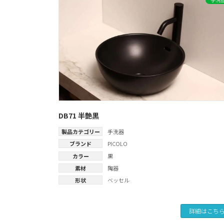
DB71 半艶黒
製品カテゴリー
手洗器
ブランド
PICOLO
カラー
黒
素材
陶器
形状
ベッセル
詳細はこち