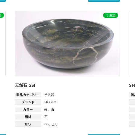
器
手洗器
天然石 GSI
SF
製品カテゴリー
手洗器
製
ブランド
PICOLO
カラー
緑
、
青
素材
石
形状
ベッセル