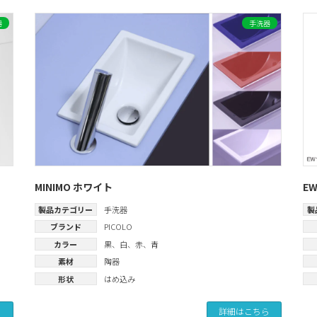
器
手洗器
MINIMO ホワイト
E
製品カテゴリー
手洗器
製
ブランド
PICOLO
カラー
黒
、
白
、
赤
、
青
素材
陶器
形状
はめ込み
ら
詳細はこちら