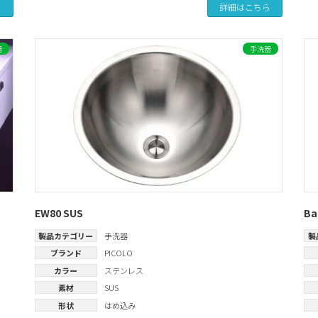
ら
詳細はこちら
器
手洗器
EW80 SUS
Ba
製品カテゴリー
手洗器
製
ブランド
PICOLO
カラー
ステンレス
素材
SUS
形状
はめ込み