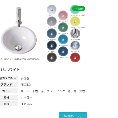
手洗器
W16 ホワイト
品カテゴリー
手洗器
ブランド
PICOLO
カラー
黒
、
白
、
茶色
、
赤
、
グレ-
、
ピンク
、
緑
、
青
、
黄色
素材
ホーロー
形状
はめ込み
詳細はこちら