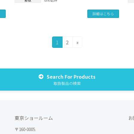
ら
詳細はこちら
固
固
1
2
»
定
定
ペ
ペ
ー
ー
ジ
ジ
Search For Products
取扱製品の検索
東京ショールーム
お
〒160-0005.