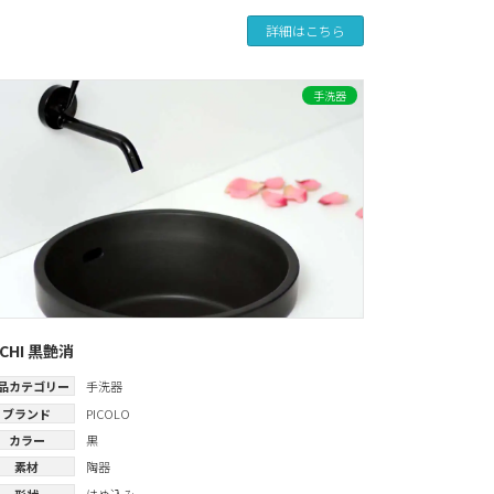
詳細はこちら
手洗器
CHI 黒艶消
品カテゴリー
手洗器
ブランド
PICOLO
カラー
黒
素材
陶器
形状
はめ込み