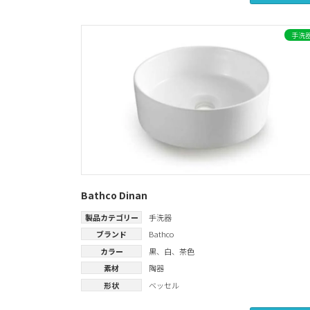
手洗
Bathco Dinan
製品カテゴリー
手洗器
ブランド
Bathco
カラー
黒
、
白
、
茶色
素材
陶器
形状
ベッセル