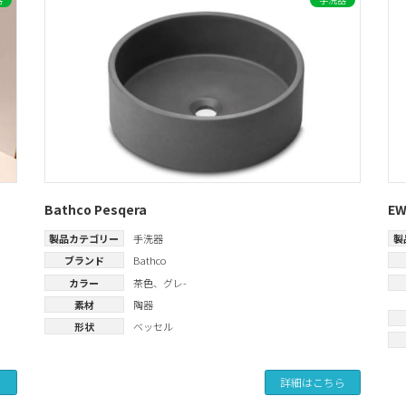
Bathco Pesqera
E
製品カテゴリー
手洗器
製
ブランド
Bathco
カラー
茶色
、
グレ-
素材
陶器
形状
ベッセル
ら
詳細はこちら