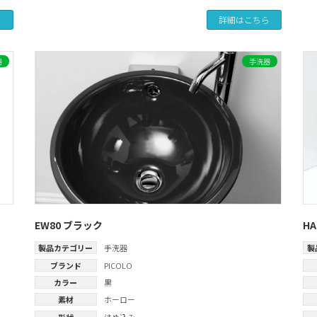
ら
詳細はこちら
器
手洗器
EW80 ブラック
HA
製品カテゴリー
手洗器
製
ブランド
PICOLO
カラー
黒
素材
ホーロー
形状
はめ込み