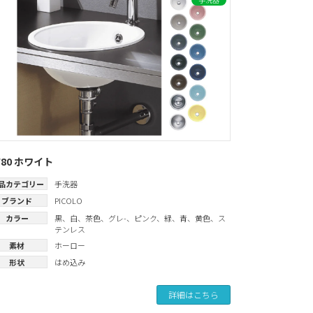
W80 ホワイト
品カテゴリー
手洗器
ブランド
PICOLO
カラー
黒
、
白
、
茶色
、
グレ-
、
ピンク
、
緑
、
青
、
黄色
、
ス
テンレス
素材
ホーロー
形状
はめ込み
詳細はこちら