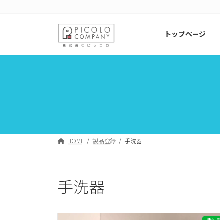
コ
ナ
ン
ビ
テ
ゲ
トップページ
ン
ー
ツ
シ
へ
ョ
ス
ン
キ
に
ッ
移
プ
動
HOME
製品登録
手洗器
手洗器
手洗