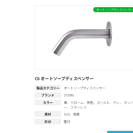
オートソープディスペンサ
CS オートソープディスペンサー
製品カテゴリー
オートソープディスペンサー
ブランド
STERN
カラー
黒
、
クローム
、
茶色
、
ゴールド
、
グレ-
、
カッ
ー
、
ステンレス
素材
SUS
、
真鍮
形状
壁付