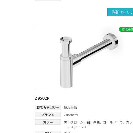
詳細はこち
排水金
Z9502P
製品カテゴリー
排水金物
ブランド
Zucchetti
カラー
黒
、
クローム
、
白
、
茶色
、
ゴールド
、
青
、
カッ
ー
、
ステンレス