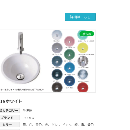
詳細はこちら
手洗器
W16 ホワイト
品カテゴリー
手洗器
ブランド
PICOLO
カラー
黒
、
白
、
茶色
、
赤
、
グレ-
、
ピンク
、
緑
、
青
、
黄色