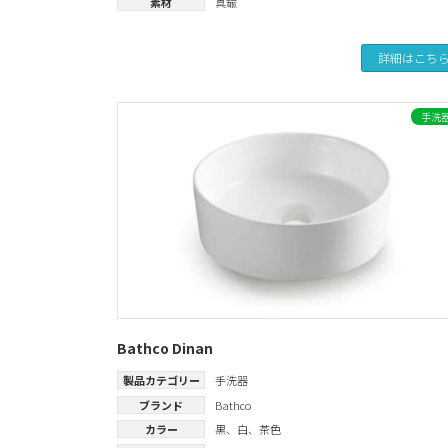
素材
真鍮
詳細はこち
手洗
Bathco Dinan
製品カテゴリー
手洗器
ブランド
Bathco
カラー
黒
、
白
、
茶色