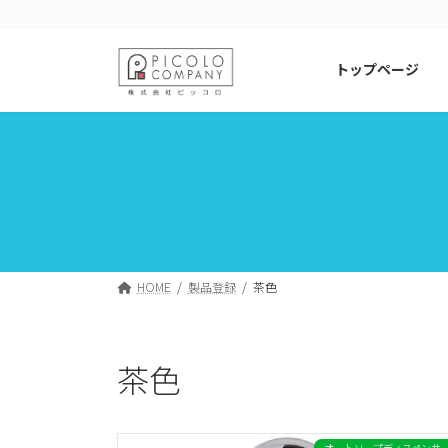
コ
ナ
ン
ビ
テ
ゲ
トップページ
ン
ー
ツ
シ
へ
ョ
ス
ン
キ
に
ッ
移
プ
動
HOME
製品登録
茶色
茶色
オートソープディスペンサ