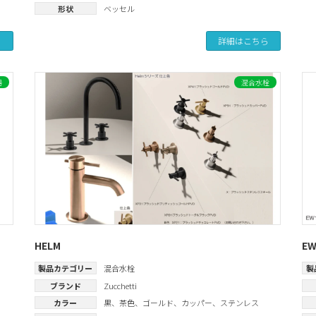
形状
ベッセル
ら
詳細はこちら
器
混合水栓
HELM
E
製品カテゴリー
混合水栓
製
ブランド
Zucchetti
カラー
黒
、
茶色
、
ゴールド
、
カッパー
、
ステンレス