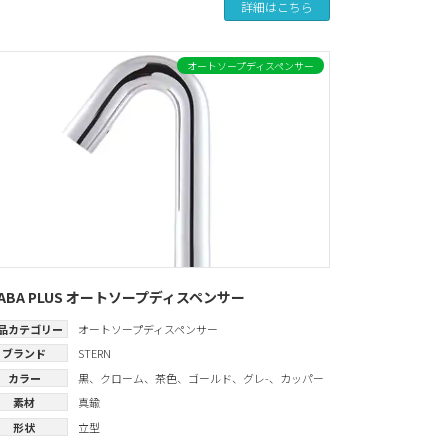
詳細はこちら
オートソープディスペンサー
SABA PLUS オートソープディスペンサー
品カテゴリー
オートソープディスペンサー
ブランド
STERN
カラー
黒
、
クローム
、
茶色
、
ゴールド
、
グレ-
、
カッパー
素材
真鍮
形状
立型