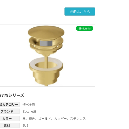
詳細はこちら
排水金物
97778シリーズ
品カテゴリー
排水金物
ブランド
Zucchetti
カラー
黒
、
茶色
、
ゴールド
、
カッパー
、
ステンレス
素材
SUS