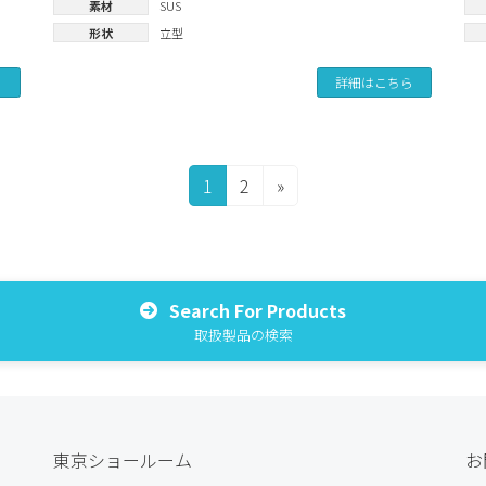
素材
SUS
形状
立型
ら
詳細はこちら
固
固
1
2
»
定
定
ペ
ペ
ー
ー
ジ
ジ
Search For Products
取扱製品の検索
東京ショールーム
お