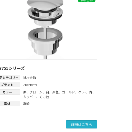
97755シリーズ
品カテゴリー
排水金物
ブランド
Zucchetti
カラー
黒
、
クローム
、
白
、
茶色
、
ゴールド
、
グレ-
、
青
、
カッパー
、
その他
素材
真鍮
詳細はこちら