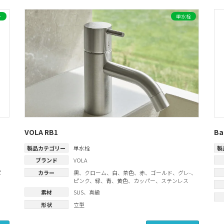
ー
単水栓
VOLA RB1
Ba
製品カテゴリー
単水栓
製
ブランド
VOLA
パ
カラー
黒
、
クローム
、
白
、
茶色
、
赤
、
ゴールド
、
グレ-
、
ピンク
、
緑
、
青
、
黄色
、
カッパー
、
ステンレス
素材
SUS
、
真鍮
形状
立型