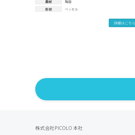
素材
陶器
形状
ベッセル
詳細はこち
投
稿
の
ペ
ー
ジ
送
株式会社PICOLO 本社
り