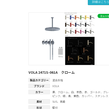
詳細はこち
混合水
VOLA 2471S-061A クローム
製品カテゴリー
混合水栓
ブランド
VOLA
カラー
黒
、
クローム
、
白
、
茶色
、
赤
、
ゴールド
、
グレ
ピンク
、
緑
、
青
、
黄色
、
カッパー
、
ステンレス
素材
SUS
、
真鍮
形状
壁付