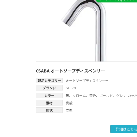
CSABA オートソープディスペンサー
製品カテゴリー
オートソープディスペンサー
ブランド
STERN
カラー
黒
、
クローム
、
茶色
、
ゴールド
、
グレ-
、
カッ
素材
真鍮
形状
立型
詳細はこち