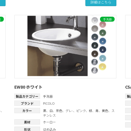
ら
詳細はこちら
栓
手洗器
EW80 ホワイト
C
製品カテゴリー
手洗器
製
ブランド
PICOLO
-
、
カラー
黒
、
白
、
茶色
、
グレ-
、
ピンク
、
緑
、
青
、
黄色
、
ス
テンレス
素材
ホーロー
形状
はめ込み