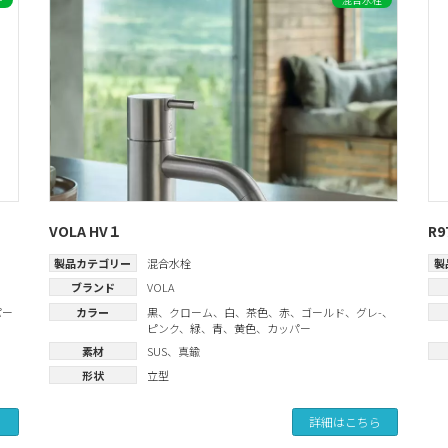
VOLA HV１
R
製品カテゴリー
混合水栓
製
ブランド
VOLA
パー
カラー
黒
、
クローム
、
白
、
茶色
、
赤
、
ゴールド
、
グレ-
、
ピンク
、
緑
、
青
、
黄色
、
カッパー
素材
SUS
、
真鍮
形状
立型
ら
詳細はこちら