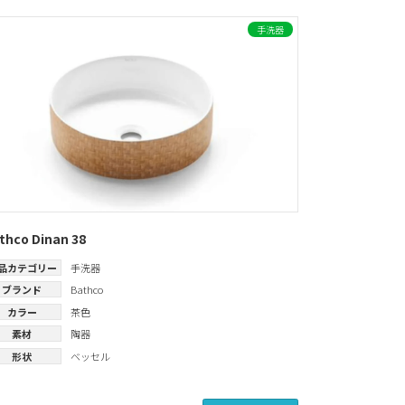
手洗器
thco Dinan 38
品カテゴリー
手洗器
ブランド
Bathco
カラー
茶色
素材
陶器
形状
ベッセル