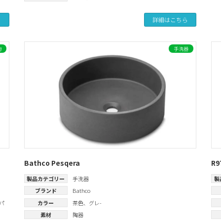
ら
詳細はこちら
物
手洗器
Bathco Pesqera
R
製品カテゴリー
手洗器
製
ブランド
Bathco
パ
カラー
茶色
、
グレ-
素材
陶器