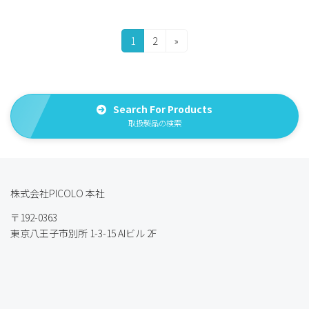
投
固
固
1
2
»
定
定
稿
ペ
ペ
の
ー
ー
ジ
ジ
ペ
Search For Products
取扱製品の検索
ー
ジ
送
株式会社PICOLO 本社
り
〒192-0363
東京八王子市別所 1-3-15 AIビル 2F