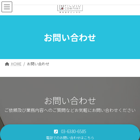
コ
ナ
ン
ビ
テ
ゲ
ン
ー
ツ
シ
お問い合わせ
へ
ョ
ス
ン
キ
に
ッ
移
プ
動
HOME
お問い合わせ
お問い合わせ
ご依頼及び業務内容へのご質問などお気軽にお問い合わせください
03-6380-6585
電話でのお問い合わせはこちら