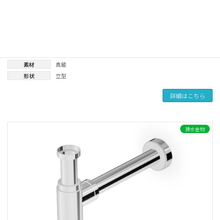
Extreme/ExtremePlus
製品カテゴリー
自動水栓
ブランド
STERN
カラー
黒
、
クローム
、
ゴールド
、
グレ-
、
カッパー
、
ステンレス
素材
真鍮
形状
立型
詳細はこちら
排水金物