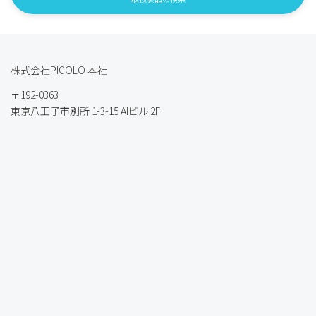
ー
ジ
送
株式会社PICOLO 本社
り
〒192-0363
東京八王子市別所 1-3-15 AIビル 2F