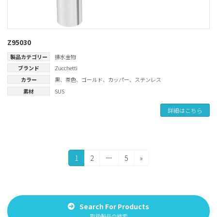
Z95030
製品カテゴリー
排水金物
ブランド
Zucchetti
カラー
黒
、
茶色
、
ゴールド
、
カッパー
、
ステンレス
素材
SUS
詳細はこちら
投
固
固
固
1
2
…
5
»
定
定
定
稿
ペ
ペ
ペ
の
ー
ー
ー
ジ
ジ
ジ
ペ
Search For Products
取扱製品の検索