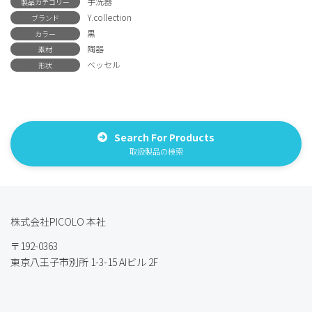
手洗器
製品カテゴリー
Y.collection
ブランド
黒
カラー
陶器
素材
ベッセル
形状
Search For Products
取扱製品の検索
株式会社PICOLO 本社
〒192-0363
東京八王子市別所 1-3-15 AIビル 2F