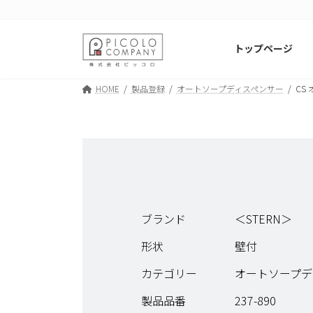
コ
ナ
ン
ビ
テ
ゲ
トップページ
ン
ー
ツ
シ
HOME
製品登録
オートソープディスペンサー
CS
へ
ョ
ス
ン
キ
に
ッ
移
プ
動
ブランド
＜STERN＞
形状
壁付
カテゴリー
オートソープデ
製品品番
237-890