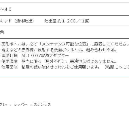
〜４０
キッド（液体吐出） 吐出量 約１.２CC ／ １回
色
薬剤ボトルは、必ず「メンテナンス可能な位置」に設置してくだださ
鏡面などの赤外線が反射する洗面ボウルとは、組み合わせ不可。
電源仕様 AC１００V電源アダプター
使用環境 屋内に限る（屋外不可）、寒冷地仕様はありません。
使用薬液 粘度の低い液体せっけんをご使用願います。（粘度 １〜
グレ-
、
カッパー
、
ステンレス