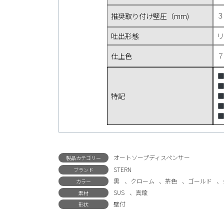
３
推奨取り付け壁圧（mm)
吐出形態
リ
７
仕上色
特記
オートソープディスペンサー
製品カテゴリー
STERN
ブランド
黒
、
クローム
、
茶色
、
ゴールド
、
カラー
SUS
、
真鍮
素材
壁付
形状