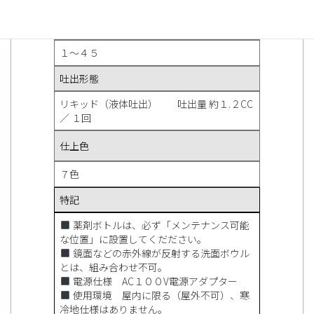
推奨取り付け板圧（mm)
１〜４５
吐出形態
リキッド（液体吐出） 吐出量 約１.２CC
／ １回
仕上色
７色
特記
薬剤ボトルは、必ず「メンテナンス可能
な位置」に設置してくだださい。
鏡面などの赤外線が反射する洗面ボウル
とは、組み合わせ不可。
電源仕様 AC１００V電源アダプター
使用環境 屋内に限る（屋外不可）、寒
冷地仕様はありません。