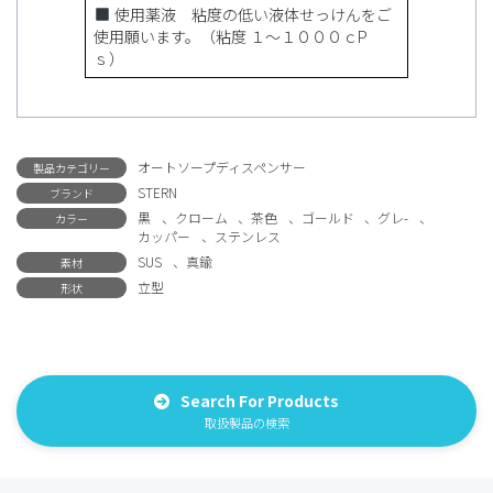
使用薬液 粘度の低い液体せっけんをご
使用願います。（粘度 １〜１０００ｃP
ｓ）
オートソープディスペンサー
製品カテゴリー
STERN
ブランド
黒
、
クローム
、
茶色
、
ゴールド
、
グレ-
、
カラー
カッパー
、
ステンレス
SUS
、
真鍮
素材
立型
形状
Search For Products
取扱製品の検索