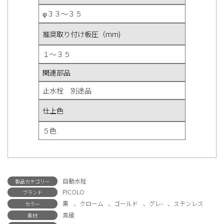
φ３３〜３５
推奨取り付け板圧（mm)
１〜３５
関連部品
止水栓 別途品
仕上色
５色
自動水栓
製品カテゴリー
PICOLO
ブランド
黒
、
クローム
、
ゴールド
、
グレ-
、
ステンレス
カラー
真鍮
素材