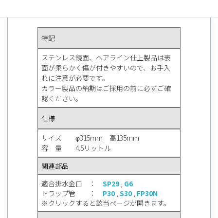
ダウンロード
特記
ステンレス鏡面、ヘアライン仕上製品は表
面が柔らかく傷が付きやすいので、お手入
れに注意が必要です。
カラー製品の納期はご採用の前に必ずご確
認ください。
仕様
サイズ φ315mm 高135mm
容 量 4.5リットル
関連部品
適合排水金口 ：
SP29
,
G6
トラップ管 ：
P30
,
S30
,
FP30N
※クリックすると該当ページが開きます。