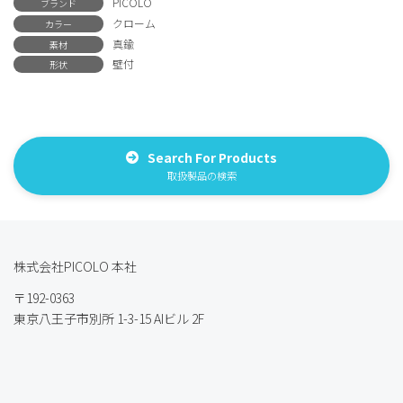
PICOLO
ブランド
クローム
カラー
真鍮
素材
壁付
形状
Search For Products
取扱製品の検索
株式会社PICOLO 本社
〒192-0363
東京八王子市別所 1-3-15 AIビル 2F