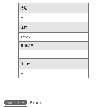
特記
ー
仕様
32mm
関連部品
ー
仕上色
ー
排水金物
製品カテゴリー