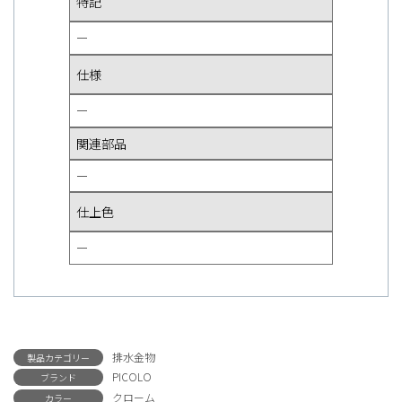
特記
ー
仕様
ー
関連部品
ー
仕上色
ー
排水金物
製品カテゴリー
PICOLO
ブランド
クローム
カラー