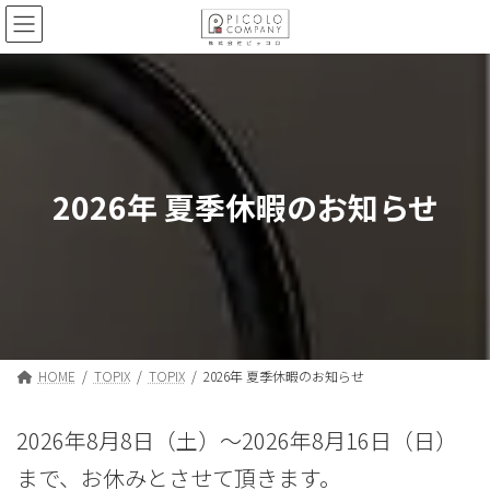
コ
ナ
ン
ビ
テ
ゲ
ン
ー
ツ
シ
へ
ョ
ス
ン
キ
に
ッ
移
2026年 夏季休暇のお知らせ
プ
動
HOME
TOPIX
TOPIX
2026年 夏季休暇のお知らせ
2026年8月8日（土）〜2026年8月16日（日）
まで、お休みとさせて頂きます。