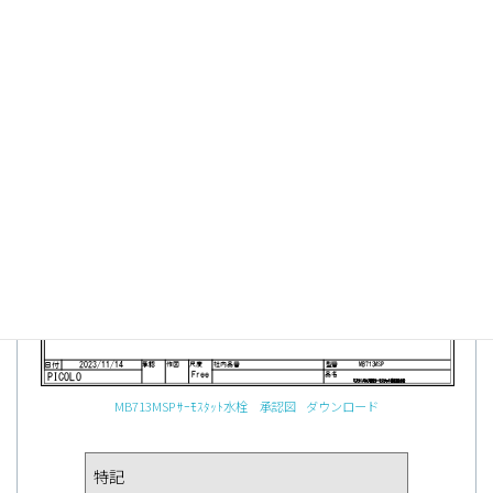
STERNとサーモスタット水栓の接続例
MB713MSP ｻｰﾓｽﾀｯﾄ水栓 承認図
ダウンロード
特記