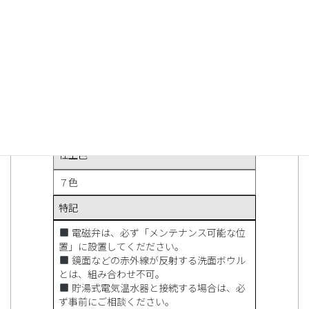
φ３０〜４０
推奨取り付け板圧（mm)
１〜３５
関連部品
止水栓 別途品
仕上色
７色
特記
電磁弁は、必ず「メンテナンス可能な位
置」に設置してくだださい。
鏡面などの赤外線が反射する洗面ボウル
とは、組み合わせ不可。
貯湯式電気温水器と接続する場合は、必
ず事前にご相談ください。