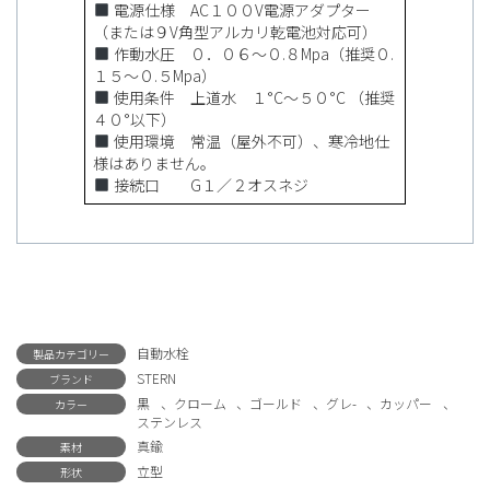
電源仕様 AC１００V電源アダプター
（または９V角型アルカリ乾電池対応可）
作動水圧 ０．０６〜０.８Mpa（推奨０.
１５〜０.５Mpa）
使用条件 上道水 １°C〜５０°C （推奨
４０°以下）
使用環境 常温（屋外不可）、寒冷地仕
様はありません。
接続口 G１／２オスネジ
自動水栓
製品カテゴリー
STERN
ブランド
黒
、
クローム
、
ゴールド
、
グレ-
、
カッパー
、
カラー
ステンレス
真鍮
素材
立型
形状