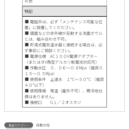
６色
特記
電磁弁は、必ず「メンテナンス可能な位
置」に設置してくだださい。
鏡面などの赤外線が反射する洗面ボウル
とは、組み合わせ不可。
貯湯式電気温水器と接続する場合は、必
ず事前にご相談ください。
電源仕様 AC１００V電源アダプター
（または９V角型アルカリ乾電池対応可）
作動水圧 ０．０６〜０.８Mpa（推奨０.
１５〜０.５Mpa）
使用条件 上道水 １°C〜５０°C （推奨
４０°以下）
使用環境 常温（屋外不可）、寒冷地仕
様はありません。
接続口 G１／２オスネジ
自動水栓
製品カテゴリー