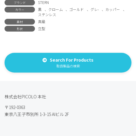
STERN
ブランド
黒
、
クローム
、
ゴールド
、
グレ-
、
カッパー
、
カラー
ステンレス
真鍮
素材
立型
形状
Search For Products
取扱製品の検索
株式会社PICOLO 本社
〒192-0363
東京八王子市別所 1-3-15 AIビル 2F