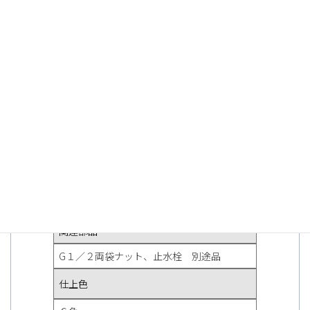
DS_RUND
ダウンロード
推奨取り付け穴径（mm)
φ１８〜３６
推奨取り付け板圧（mm)
１〜３０
関連部品
G１／２両袋ナット、止水栓 別途品
仕上色