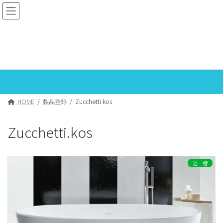
コ
ナ
ン
ビ
テ
ゲ
ン
ー
ツ
シ
製品登録
へ
ョ
ス
ン
キ
に
ッ
移
プ
動
HOME
製品登録
Zucchetti.kos
Zucchetti.kos
浴 槽