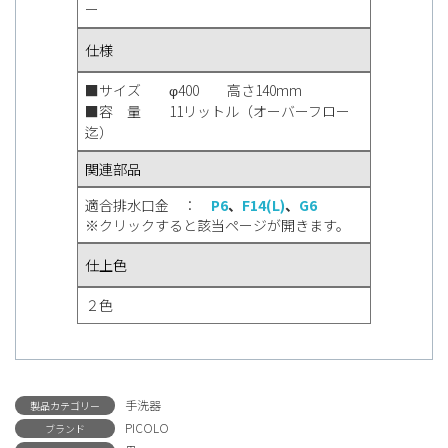
ー
仕様
■サイズ φ400 高さ140mm
■容 量 11リットル（オーバーフロー
迄）
関連部品
適合排水口金 ：
P6
、
F14(L)
、
G6
※クリックすると該当ページが開きます。
仕上色
２色
手洗器
製品カテゴリー
PICOLO
ブランド