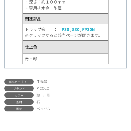
・深さ：約１００mm
・専用排水金：附属
関連部品
トラップ管 ：
P30
,
S30
,
FP30N
※クリックすると該当ページが開きます。
仕上色
青・緑
手洗器
製品カテゴリー
PICOLO
ブランド
緑
、
青
カラー
石
素材
ベッセル
形状