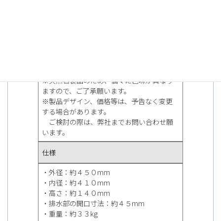
特記
※受注生産品 納期：約３ヶ月
※天然石製品のため、個々に色味が異なり
ますので、ご了承願います。
※製品デザイン、価格等は、予告なく変更
する場合があります。
ご検討の際は、弊社までお問い合わせ願
います。
仕様
・外径：約４５０mm
・内径：約４１０mm
・高さ：約１４０mm
・排水部の開口寸法：約４５mm
・重量：約３３kg